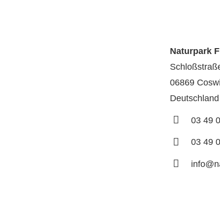
Naturpark F
Schloßstraß
06869 Coswi
Deutschland
03 49 
03 49 
info@n