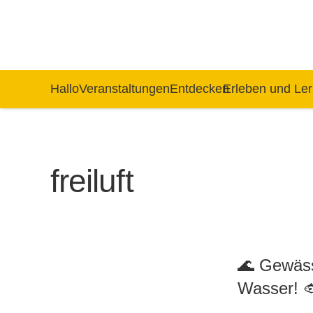
Hallo
Veranstaltungen
Entdecken
Erleben und Le
freiluft
🌊 Gewäss
Wasser! 