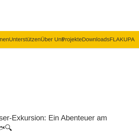
rnen
Unterstützen
Über Uns
Projekte
Downloads
FLAKUPA
er-Exkursion: Ein Abenteuer am
🐟🔍