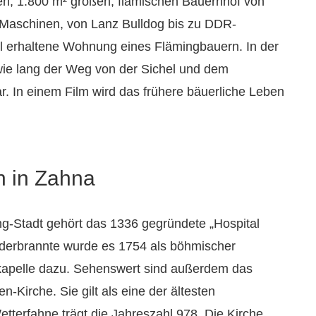
n, 1.800 m² großen, flämischen Bauernhof von
e Maschinen, von Lanz Bulldog bis zu DDR-
inal erhaltene Wohnung eines Flämingbauern. In der
 wie lang der Weg von der Sichel und dem
. In einem Film wird das frühere bäuerliche Leben
n in Zahna
g-Stadt gehört das 1336 gegründete „Hospital
ederbrannte wurde es 1754 als böhmischer
skapelle dazu. Sehenswert sind außerdem das
Kirche. Sie gilt als eine der ältesten
etterfahne trägt die Jahreszahl 978. Die Kirche