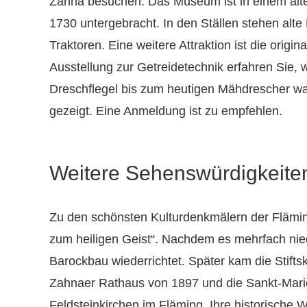
Zahna besuchen. Das Museum ist in einem alte
1730 untergebracht. In den Ställen stehen alt
Traktoren. Eine weitere Attraktion ist die orig
Ausstellung zur Getreidetechnik erfahren Sie,
Dreschflegel bis zum heutigen Mähdrescher war
gezeigt. Eine Anmeldung ist zu empfehlen.
Weitere Sehenswürdigkeite
Zu den schönsten Kulturdenkmälern der Flämin
zum heiligen Geist“. Nachdem es mehrfach ni
Barockbau wiederrichtet. Später kam die Stift
Zahnaer Rathaus von 1897 und die Sankt-Marien-
Feldsteinkirchen im Fläming. Ihre historische W