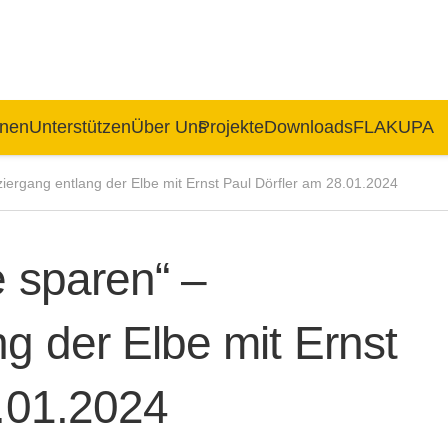
rnen
Unterstützen
Über Uns
Projekte
Downloads
FLAKUPA
iergang entlang der Elbe mit Ernst Paul Dörfler am 28.01.2024
 sparen“ –
g der Elbe mit Ernst
8.01.2024