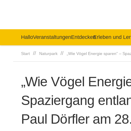
Hallo
Veranstaltungen
Entdecken
Erleben und Le
//
//
Start
Naturpark
„Wie Vögel Energie sparen“ – Spaz
„Wie Vögel Energie
Spaziergang entlan
Paul Dörfler am 2