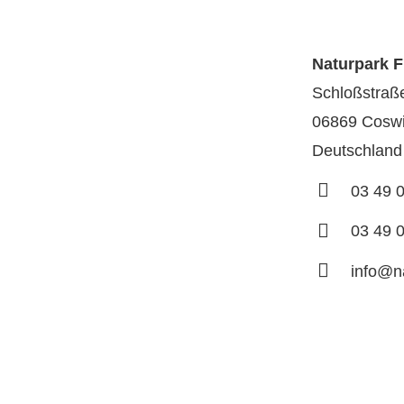
Naturpark F
Schloßstraß
06869 Coswi
Deutschland
03 49 
03 49 
info@n