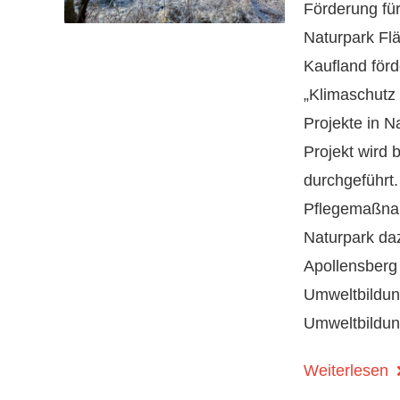
Förderung fü
Naturpark Fl
Kaufland för
„Klimaschutz 
Projekte in N
Projekt wird 
durchgeführt
Pflegemaßna
Naturpark daz
Apollensberg 
Umweltbildun
Umweltbildu
Weiterlesen