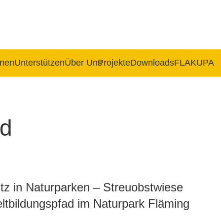
rnen
Unterstützen
Über Uns
Projekte
Downloads
FLAKUPA
ad
tz in Naturparken – Streuobstwiese
tbildungspfad im Naturpark Fläming