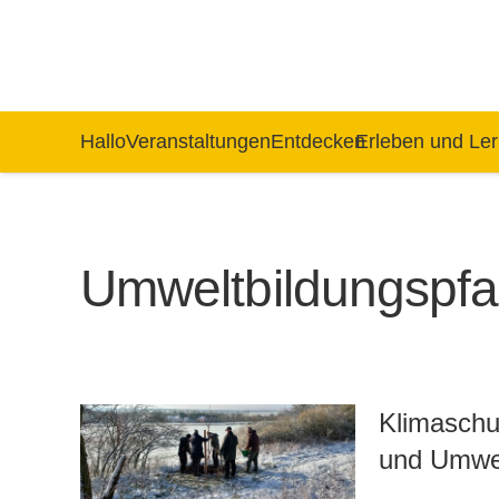
Hallo
Veranstaltungen
Entdecken
Erleben und Le
Umweltbildungspf
Klimaschu
und Umwel